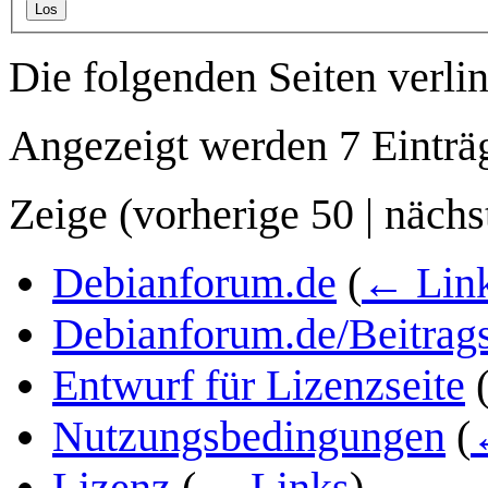
Los
Die folgenden Seiten verli
Angezeigt werden 7 Einträ
Zeige (
vorherige 50
|
nächs
Debianforum.de
(
← Lin
Debianforum.de/Beitrags
Entwurf für Lizenzseite
Nutzungsbedingungen
(
Lizenz
(
← Links
)