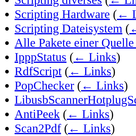
Scripting Hardware
(
← L
Scripting Dateisystem
(
←
Alle Pakete einer Quelle
IpppStatus
(
← Links
)
RdfScript
(
← Links
)
PopChecker
(
← Links
)
LibusbScannerHotplugSc
AntiPeek
(
← Links
)
Scan2Pdf
(
← Links
)