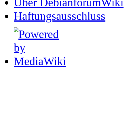
Über DebianforumWiki
Haftungsausschluss