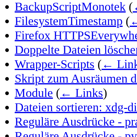
BackupScriptMonotek
(
FilesystemTimestamp
(
←
Firefox HTTPSEverywhe
Doppelte Dateien lösche
Wrapper-Scripts
(
← Lin
Skript zum Ausräumen d
Module
(
← Links
)
Dateien sortieren: xdg-di
Reguläre Ausdrücke - pr
Reguläre Ausdrücke - p