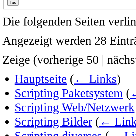
Los
Die folgenden Seiten verli
Angezeigt werden 28 Eintr
Zeige (
vorherige 50
|
nächs
Hauptseite
(
← Links
)
Scripting Paketsystem
(
Scripting Web/Netzwerk
Scripting Bilder
(
← Link
Scripting diverses
(
← Li