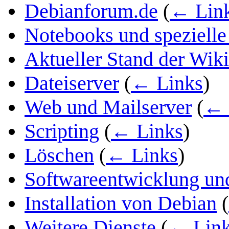
Debianforum.de
(
← Lin
Notebooks und spezielle
Aktueller Stand der Wiki
Dateiserver
(
← Links
)
Web und Mailserver
(
← 
Scripting
(
← Links
)
Löschen
(
← Links
)
Softwareentwicklung un
Installation von Debian
(
Weitere Dienste
(
← Lin