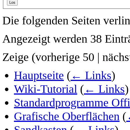
Los
Die folgenden Seiten verli
Angezeigt werden 38 Eintr
Zeige (
vorherige 50
|
nächs
Hauptseite
(
← Links
)
Wiki-Tutorial
(
← Links
)
Standardprogramme Off
Grafische Oberflächen
(
Sandkasten
(
← Links
)