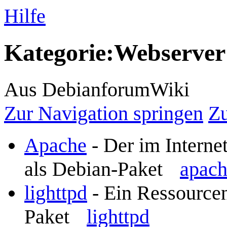
Hilfe
Kategorie
:
Webserver
Aus DebianforumWiki
Zur Navigation springen
Zu
Apache
- Der im Interne
als Debian-Paket
apac
lighttpd
- Ein Ressourcen
Paket
lighttpd