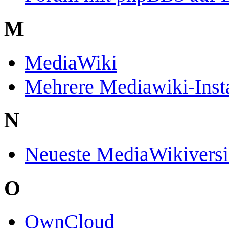
M
MediaWiki
Mehrere Mediawiki-Insta
N
Neueste MediaWikivers
O
OwnCloud