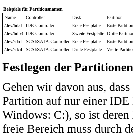
Beispiele für Partitionsnamen
Name
Controller
Disk
Partition
/dev/hda1
IDE-Controller
Erste Festplatte
Erste Partitio
/dev/hdb3
IDE-Controller
Zweite Festplatte
Dritte Partitio
/dev/sda1
SCSI/SATA-Controller
Erste Festplatte
Erste Partitio
/dev/sdc4
SCSI/SATA-Controller
Dritte Festplatte
Vierte Partiti
Festlegen der Partitione
Gehen wir davon aus, dass
Partition auf nur einer IDE
Windows: C:), so ist deren
freie Bereich muss durch de