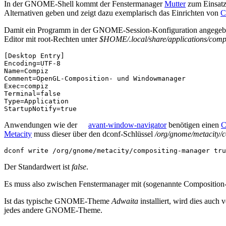
In der GNOME-Shell kommt der Fenstermanager
Mutter
zum Einsatz
Alternativen geben und zeigt dazu exemplarisch das Einrichten von
C
Damit ein Programm in der GNOME-Session-Konfiguration angegeben wer
Editor mit root-Rechten unter
$HOME/.local/share/applications/comp
[Desktop Entry]
Encoding
=
UTF-8
Name
=
Compiz
Comment
=
OpenGL-Composition- und Windowmanager
Exec
=
compiz
Terminal
=
false
Type
=
Application
StartupNotify
=
true
Anwendungen wie der
avant-window-navigator
benötigen einen
C
Metacity
muss dieser über den dconf-Schlüssel
/org/gnome/metacity/
dconf
write
/org/gnome/metacity/compositing-manager
tru
Der Standardwert ist
false
.
Es muss also zwischen Fenstermanager mit (sogenannte Compositi
Ist das typische GNOME-Theme
Adwaita
installiert, wird dies auc
jedes andere GNOME-Theme.