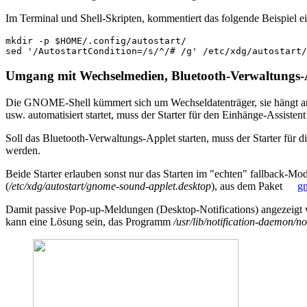
Im Terminal und Shell-Skripten, kommentiert das folgende Beispiel e
mkdir
-p
$HOME
/.config/autostart/

sed
'/AutostartCondition=/s/^/# /g'
/etc/xdg/autostart/
Umgang mit Wechselmedien, Bluetooth-Verwaltungs-
Die GNOME-Shell kümmert sich um Wechseldatenträger, sie hängt ang
usw. automatisiert startet, muss der Starter für den Einhänge-Assistent
Soll das Bluetooth-Verwaltungs-Applet starten, muss der Starter für 
werden.
Beide Starter erlauben sonst nur das Starten im "echten" fallback-Mo
(
/etc/xdg/autostart/gnome-sound-applet.desktop
), aus dem Paket
gn
Damit passive Pop-up-Meldungen (Desktop-Notifications) angezeigt w
kann eine Lösung sein, das Programm
/usr/lib/notification-daemon/n