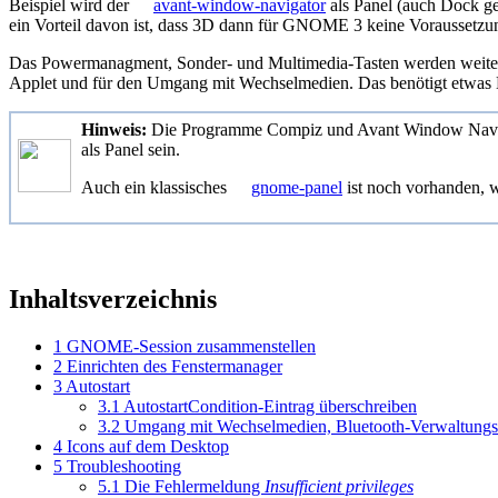
Beispiel wird der
avant-window-navigator
als Panel (auch Dock g
ein Vorteil davon ist, dass 3D dann für GNOME 3 keine Voraussetzun
Das Powermanagment, Sonder- und Multimedia-Tasten werden weiterhin
Applet und für den Umgang mit Wechselmedien. Das benötigt etwas Na
Hinweis:
Die Programme Compiz und Avant Window Navig
als Panel sein.
Auch ein klassisches
gnome-panel
ist noch vorhanden,
Inhaltsverzeichnis
1
GNOME-Session zusammenstellen
2
Einrichten des Fenstermanager
3
Autostart
3.1
AutostartCondition-Eintrag überschreiben
3.2
Umgang mit Wechselmedien, Bluetooth-Verwaltungs
4
Icons auf dem Desktop
5
Troubleshooting
5.1
Die Fehlermeldung
Insufficient privileges