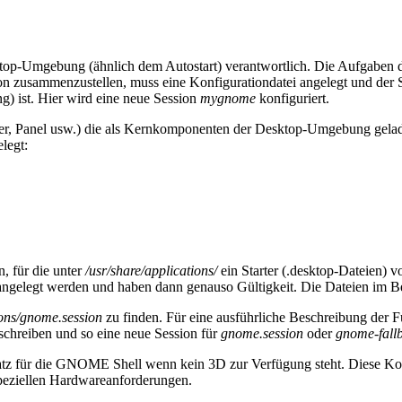
sktop-Umgebung (ähnlich dem Autostart) verantwortlich. Die Aufgabe
usammenzustellen, muss eine Konfigurationdatei angelegt und der 
g) ist. Hier wird eine neue Session
mygnome
konfiguriert.
r, Panel usw.) die als Kernkomponenten der Desktop-Umgebung gelad
legt:
, für die unter
/usr/share/applications/
ein Starter (.desktop-Dateien) 
ngelegt werden und haben dann genauso Gültigkeit. Die Dateien im B
ions/gnome.session
zu finden. Für eine ausführliche Beschreibung der F
rschreiben und so eine neue Session für
gnome.session
oder
gnome-fallb
rsatz für die GNOME Shell wenn kein 3D zur Verfügung steht. Diese 
speziellen Hardwareanforderungen.