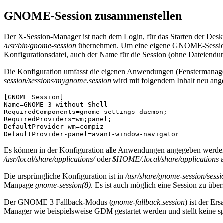
GNOME-Session zusammenstellen
Der X-Session-Manager ist nach dem Login, für das Starten der De
/usr/bin/gnome-session
übernehmen. Um eine eigene GNOME-Session z
Konfigurationsdatei, auch der Name für die Session (ohne Dateiendun
Die Konfiguration umfasst die eigenen Anwendungen (Fenstermanage
session/sessions/mygnome.session
wird mit folgendem Inhalt neu ange
[GNOME Session]
Name
=
GNOME 3 without Shell
RequiredComponents
=
gnome-settings-daemon
;
RequiredProviders
=
wm
;panel;
DefaultProvider-wm
=
compiz
DefaultProvider-panel
=
avant-window-navigator
Es können in der Konfiguration alle Anwendungen angegeben werden
/usr/local/share/applications/
oder
$HOME/.local/share/applications
a
Die ursprüngliche Konfiguration ist in
/usr/share/gnome-session/sess
Manpage
gnome-session(8)
. Es ist auch möglich eine Session zu übe
Der GNOME 3 Fallback-Modus (
gnome-fallback.session
) ist der E
Manager wie beispielsweise GDM gestartet werden und stellt keine 