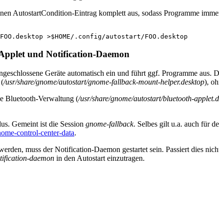
inen AutostartCondition-Eintrag komplett aus, sodass Programme immer
FOO.desktop
>
$HOME
Applet und Notification-Daemon
eschlossene Geräte automatisch ein und führt ggf. Programme aus. D
 (
/usr/share/gnome/autostart/gnome-fallback-mount-helper.desktop
), o
die Bluetooth-Verwaltung (
/usr/share/gnome/autostart/bluetooth-applet.
dus. Gemeint ist die Session
gnome-fallback
. Selbes gilt u.a. auch für d
ome-control-center-data
.
erden, muss der Notification-Daemon gestartet sein. Passiert dies ni
otification-daemon
in den Autostart einzutragen.