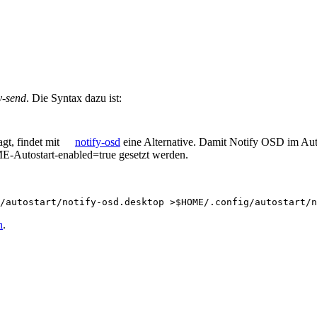
y-send
. Die Syntax dazu ist:
t, findet mit
notify-osd
eine Alternative. Damit Notify OSD im Au
-Autostart-enabled=true gesetzt werden.
/autostart/notify-osd.desktop
>
$HOME
n
.