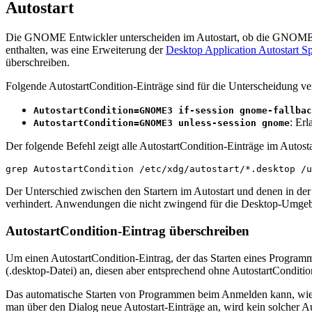
Autostart
Die GNOME Entwickler unterscheiden im Autostart, ob die GNOME-She
enthalten, was eine Erweiterung der
Desktop Application Autostart Sp
überschreiben.
Folgende AutostartCondition-Einträge sind für die Unterscheidung v
AutostartCondition=GNOME3 if-session gnome-fallbac
: Er
AutostartCondition=GNOME3 unless-session gnome
Der folgende Befehl zeigt alle AutostartCondition-Einträge im Autosta
grep
AutostartCondition
/etc/xdg/autostart/*.desktop
Der Unterschied zwischen den Startern im Autostart und denen in de
verhindert. Anwendungen die nicht zwingend für die Desktop-Umgebun
AutostartCondition-Eintrag überschreiben
Um einen AutostartCondition-Eintrag, der das Starten eines Programm
(.desktop-Datei) an, diesen aber entsprechend ohne AutostartConditi
Das automatische Starten von Programmen beim Anmelden kann, w
man über den Dialog neue Autostart-Einträge an, wird kein solcher Au