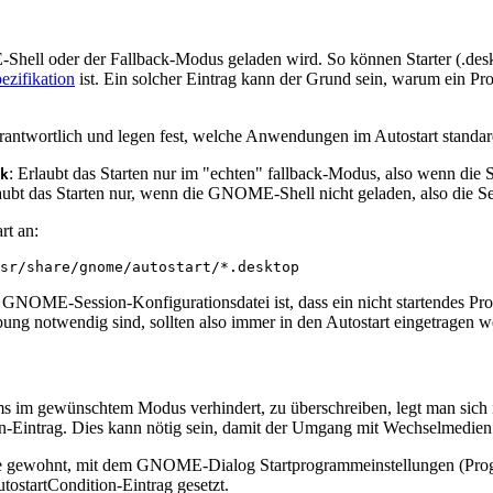
ll oder der Fallback-Modus geladen wird. So können Starter (.deskt
ezifikation
ist. Ein solcher Eintrag kann der Grund sein, warum ein Prog
erantwortlich und legen fest, welche Anwendungen im Autostart standa
: Erlaubt das Starten nur im "echten" fallback-Modus, also wenn die 
k
laubt das Starten nur, wenn die GNOME-Shell nicht geladen, also die Se
rt an:
r GNOME-Session-Konfigurationsdatei ist, dass ein nicht startendes P
g notwendig sind, sollten also immer in den Autostart eingetragen w
s im gewünschtem Modus verhindert, zu überschreiben, legt man sich i
on-Eintrag. Dies kann nötig sein, damit der Umgang mit Wechselmedien
ie gewohnt, mit dem GNOME-Dialog Startprogrammeinstellungen (P
tostartCondition-Eintrag gesetzt.