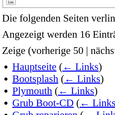
Los
Die folgenden Seiten verli
Angezeigt werden 16 Eintr
Zeige (
vorherige 50
|
nächs
Hauptseite
(
← Links
)
Bootsplash
(
← Links
)
Plymouth
(
← Links
)
Grub Boot-CD
(
← Link
Grub reparieren
(
← Link