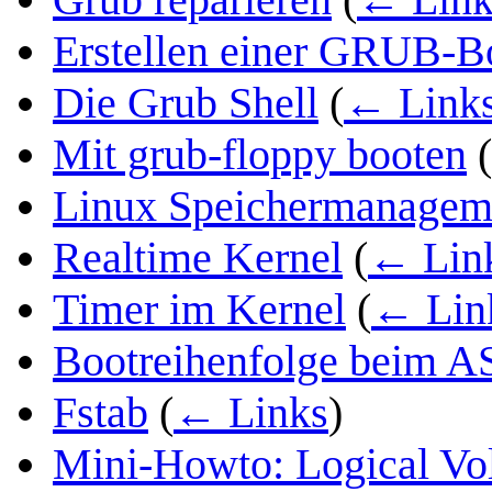
Erstellen einer GRUB-Bo
Die Grub Shell
(
← Link
Mit grub-floppy booten
(
Linux Speichermanagem
Realtime Kernel
(
← Lin
Timer im Kernel
(
← Lin
Bootreihenfolge beim 
Fstab
(
← Links
)
Mini-Howto: Logical V