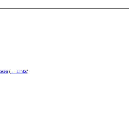
lösen
(
← Links
)