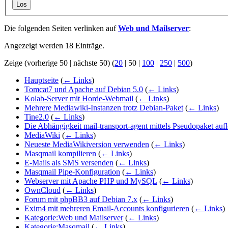
Los
Die folgenden Seiten verlinken auf
Web und Mailserver
:
Angezeigt werden 18 Einträge.
Zeige (
vorherige 50
|
nächste 50
) (
20
|
50
|
100
|
250
|
500
)
Hauptseite
(
← Links
)
Tomcat7 und Apache auf Debian 5.0
(
← Links
)
Kolab-Server mit Horde-Webmail
(
← Links
)
Mehrere Mediawiki-Instanzen trotz Debian-Paket
(
← Links
)
Tine2.0
(
← Links
)
Die Abhängigkeit mail-transport-agent mittels Pseudopaket auf
MediaWiki
(
← Links
)
Neueste MediaWikiversion verwenden
(
← Links
)
Masqmail kompilieren
(
← Links
)
E-Mails als SMS versenden
(
← Links
)
Masqmail Pipe-Konfiguration
(
← Links
)
Webserver mit Apache PHP und MySQL
(
← Links
)
OwnCloud
(
← Links
)
Forum mit phpBB3 auf Debian 7.x
(
← Links
)
Exim4 mit mehreren Email-Accounts konfigurieren
(
← Links
)
Kategorie:Web und Mailserver
(
← Links
)
Kategorie:Masqmail
(
← Links
)