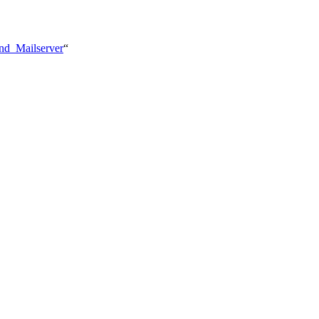
und_Mailserver
“