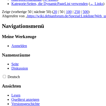
Kategorie:Seiten, die DynamicPageList verwenden
(
← Links
)
Zeige (
vorherige 50
|
nächste 50
) (
20
|
50
|
100
|
250
|
500
)
Abgerufen von „
https://wiki.debianforum.de/Spezial:Linkliste/Web_
Navigationsmenü
Meine Werkzeuge
Anmelden
Namensräume
Seite
Diskussion
Deutsch
Ansichten
Lesen
Quelltext anzeigen
Versionsgeschichte