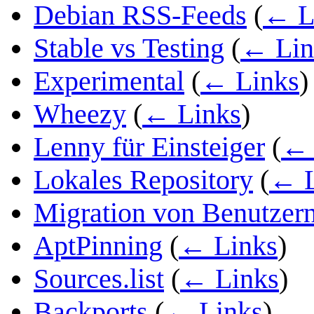
Debian RSS-Feeds
(
← L
Stable vs Testing
(
← Lin
Experimental
(
← Links
)
Wheezy
(
← Links
)
Lenny für Einsteiger
(
← 
Lokales Repository
(
← L
Migration von Benutzer
AptPinning
(
← Links
)
Sources.list
(
← Links
)
Backports
(
← Links
)