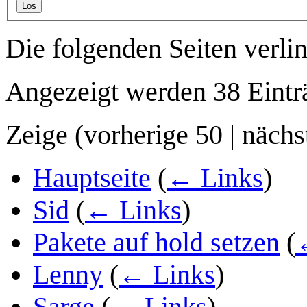
Los
Die folgenden Seiten verli
Angezeigt werden 38 Eintr
Zeige (
vorherige 50
|
nächs
Hauptseite
(
← Links
)
Sid
(
← Links
)
Pakete auf hold setzen
(
Lenny
(
← Links
)
Sarge
(
← Links
)