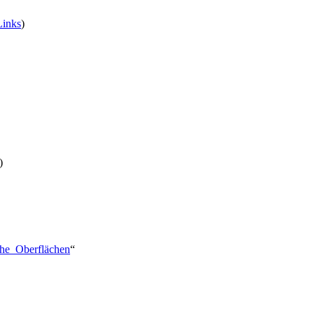
inks
)
)
sche_Oberflächen
“