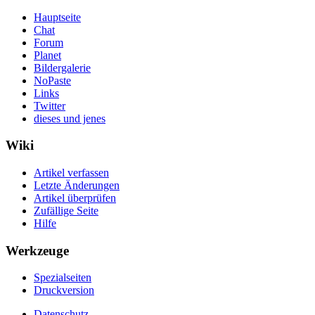
Hauptseite
Chat
Forum
Planet
Bildergalerie
NoPaste
Links
Twitter
dieses und jenes
Wiki
Artikel verfassen
Letzte Änderungen
Artikel überprüfen
Zufällige Seite
Hilfe
Werkzeuge
Spezialseiten
Druckversion
Datenschutz