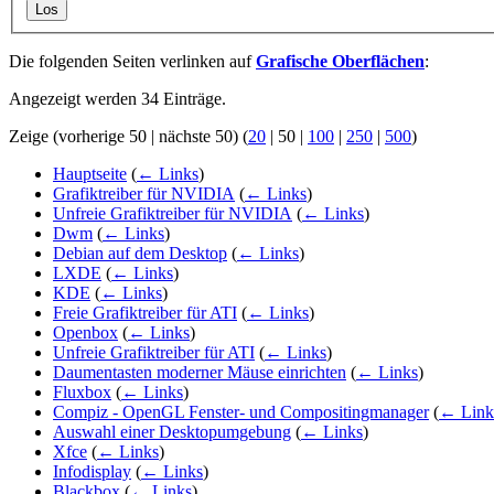
Los
Die folgenden Seiten verlinken auf
Grafische Oberflächen
:
Angezeigt werden 34 Einträge.
Zeige (
vorherige 50
|
nächste 50
) (
20
|
50
|
100
|
250
|
500
)
Hauptseite
(
← Links
)
Grafiktreiber für NVIDIA
(
← Links
)
Unfreie Grafiktreiber für NVIDIA
(
← Links
)
Dwm
(
← Links
)
Debian auf dem Desktop
(
← Links
)
LXDE
(
← Links
)
KDE
(
← Links
)
Freie Grafiktreiber für ATI
(
← Links
)
Openbox
(
← Links
)
Unfreie Grafiktreiber für ATI
(
← Links
)
Daumentasten moderner Mäuse einrichten
(
← Links
)
Fluxbox
(
← Links
)
Compiz - OpenGL Fenster- und Compositingmanager
(
← Link
Auswahl einer Desktopumgebung
(
← Links
)
Xfce
(
← Links
)
Infodisplay
(
← Links
)
Blackbox
(
← Links
)