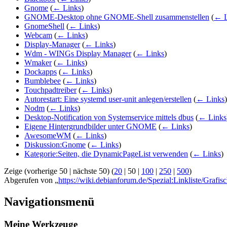
Gnome
(
← Links
)
GNOME-Desktop ohne GNOME-Shell zusammenstellen
(
← L
GnomeShell
(
← Links
)
Webcam
(
← Links
)
Display-Manager
(
← Links
)
Wdm - WINGs Display Manager
(
← Links
)
Wmaker
(
← Links
)
Dockapps
(
← Links
)
Bumblebee
(
← Links
)
Touchpadtreiber
(
← Links
)
Autorestart: Eine systemd user-unit anlegen/erstellen
(
← Links
)
Nodm
(
← Links
)
Desktop-Notification von Systemservice mittels dbus
(
← Links
Eigene Hintergrundbilder unter GNOME
(
← Links
)
AwesomeWM
(
← Links
)
Diskussion:Gnome
(
← Links
)
Kategorie:Seiten, die DynamicPageList verwenden
(
← Links
)
Zeige (
vorherige 50
|
nächste 50
) (
20
|
50
|
100
|
250
|
500
)
Abgerufen von „
https://wiki.debianforum.de/Spezial:Linkliste/Grafi
Navigationsmenü
Meine Werkzeuge